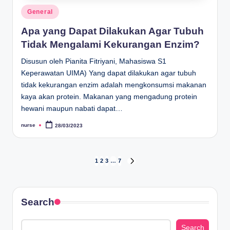
Posted
General
in
Apa yang Dapat Dilakukan Agar Tubuh
Tidak Mengalami Kekurangan Enzim?
Disusun oleh Pianita Fitriyani, Mahasiswa S1
Keperawatan UIMA) Yang dapat dilakukan agar tubuh
tidak kekurangan enzim adalah mengkonsumsi makanan
kaya akan protein. Makanan yang mengadung protein
hewani maupun nabati dapat…
nurse
28/03/2023
Posted
by
Posts
1
2
3
…
7
NEXT
PAGE
pagination
Search
Search