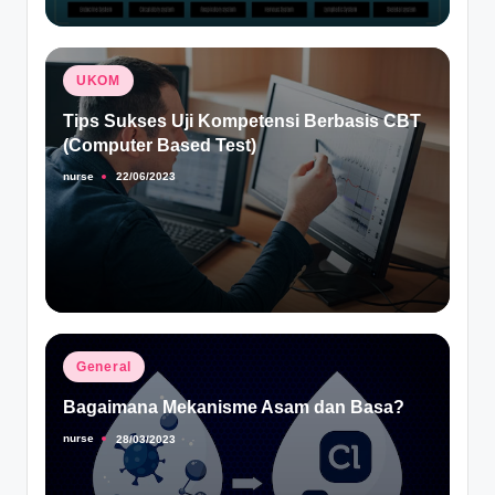
Posted
UKOM
in
Tips Sukses Uji Kompetensi Berbasis CBT
(Computer Based Test)
nurse
22/06/2023
Posted
by
Posted
General
in
Bagaimana Mekanisme Asam dan Basa?
nurse
28/03/2023
Posted
by