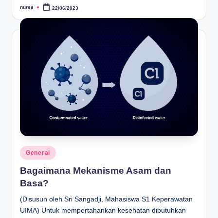
14/06/2022
nurse
22/06/2023
Herbal and Dietary Supplement Therapy: Kunyit s
Posted
by
14/06/2022
Manfaat Tanaman Pagoda untuk Penderita Hemor
14/06/2022
Undang-Undang RI No. 36 Tahun 2014 tentang Te
26/04/2022
Undang-Undang RI No. 38 Tahun 2014 tentang K
25/04/2022
Loker BPJS Kesehatan April 2022
24/04/2022
Loker Perawat RSUD Cipayung Jakarta Timur
21/04/2022
Posted
General
in
Bagaimana Mekanisme Asam dan
Basa?
(Disusun oleh Sri Sangadji, Mahasiswa S1 Keperawatan
UIMA) Untuk mempertahankan kesehatan dibutuhkan