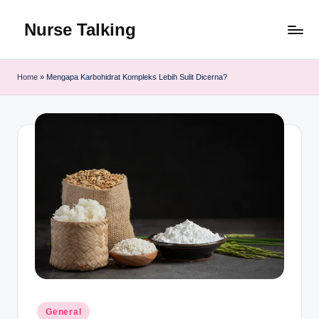
Nurse Talking
Skip
to
content
Home
»
Mengapa Karbohidrat Kompleks Lebih Sulit Dicerna?
Posted
General