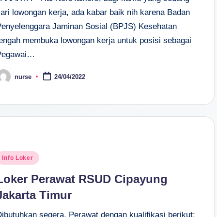
cari lowongan kerja, ada kabar baik nih karena Badan
Penyelenggara Jaminan Sosial (BPJS) Kesehatan
tengah membuka lowongan kerja untuk posisi sebagai
Pegawai…
nurse
24/04/2022
osted
y
osted
Info Loker
n
Loker Perawat RSUD Cipayung
Jakarta Timur
Dibutuhkan segera, Perawat dengan kualifikasi berikut: