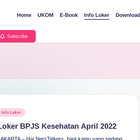
Home
UKOM
E-Book
Info Loker
Downloa
Subscribe
osted
Info Loker
n
Loker BPJS Kesehatan April 2022
JAKARTA – Hai NersTalkers, bagi kamu yang sedang