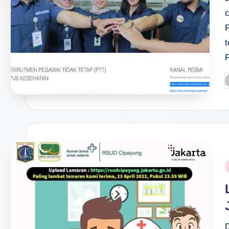
P
b
P
i