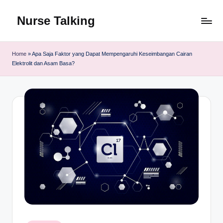
Nurse Talking
Skip
to
content
Home
»
Apa Saja Faktor yang Dapat Mempengaruhi Keseimbangan Cairan
Elektrolit dan Asam Basa?