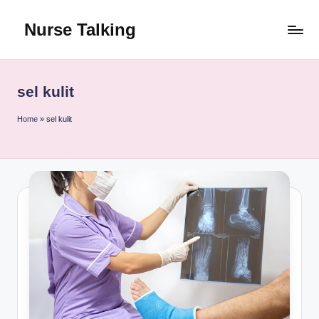
Nurse Talking
Skip
to
content
sel kulit
Home
»
sel kulit