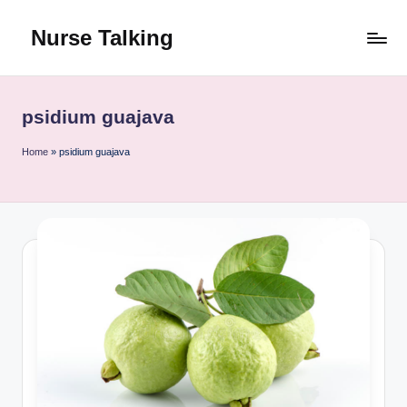
Nurse Talking
Skip
to
content
psidium guajava
Home
»
psidium guajava