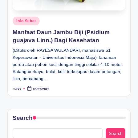
Posted
Info Sehat
in
Manfaat Daun Jambu Biji (Psidium
guajava Linn.) Bagi Kesehatan
(Ditulis oleh RAYESA WULANDARI, mahasiswa S1
Keperawatan - Universitas Indonesia Maju) Tanaman
perdu atau pohon kecil dengan tinggi sekitar 4-10 meter.
Batang berkayu, bulat, kulit terkelupas dalam potongan,
licin, bercabang,…
nurse
03/02/2023
Posted
by
Search
Search