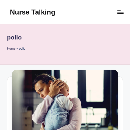
Nurse Talking
Skip
to
content
polio
Home
»
polio