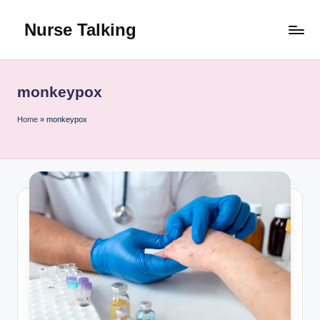
Nurse Talking
Skip
to
content
monkeypox
Home
»
monkeypox