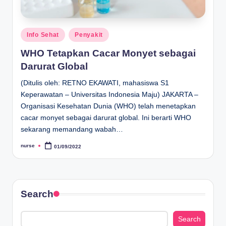
Posted
Info Sehat
Penyakit
in
WHO Tetapkan Cacar Monyet sebagai
Darurat Global
(Ditulis oleh: RETNO EKAWATI, mahasiswa S1
Keperawatan – Universitas Indonesia Maju) JAKARTA –
Organisasi Kesehatan Dunia (WHO) telah menetapkan
cacar monyet sebagai darurat global. Ini berarti WHO
sekarang memandang wabah…
nurse
01/09/2022
Posted
by
Search
Search